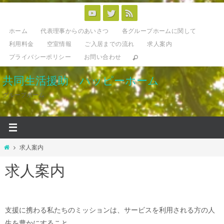
コ
ン
ホーム
代表理事からのあいさつ
各グループホームに関して
テ
利用料金
空室情報
ご入居までの流れ
求人案内
ン
プライバシーポリシー
お問い合わせ
ツ
へ
共同生活援助 ハッピーホーム
ス
グループホーム
キ
ッ
プ
ホ
求人案内
ー
求人案内
ム
支援に携わる私たちのミッションは、サービスを利用される方の人
生を豊かにすること。