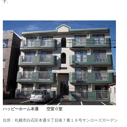
す。
ハッピーホーム本通
空室０室
住所：札幌市白石区本通９丁目南７番１６号サンローズガーデン