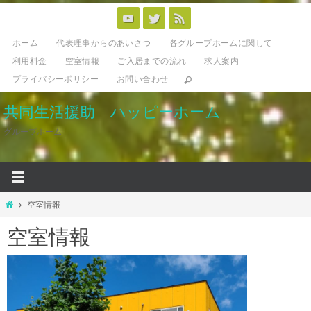
コ
ン
ホーム
代表理事からのあいさつ
各グループホームに関して
テ
利用料金
空室情報
ご入居までの流れ
求人案内
ン
プライバシーポリシー
お問い合わせ
ツ
へ
共同生活援助 ハッピーホーム
ス
グループホーム
キ
ッ
プ
ホ
空室情報
ー
空室情報
ム