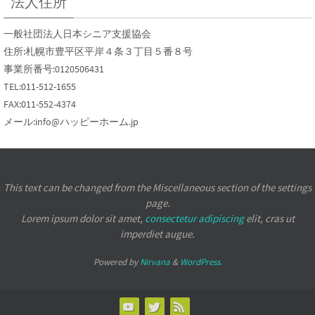
法人住所
一般社団法人日本シニア支援協会
住所:札幌市豊平区平岸４条３丁目５番８号
事業所番号:0120506431
TEL:011-512-1655
FAX:011-552-4374
メール:info@ハッピーホーム.jp
This text can be changed from the Miscellaneous section of the settings
page.
Lorem ipsum
dolor sit amet,
consectetur adipiscing
elit, cras ut
imperdiet augue.
Powered by
Nirvana
&
WordPress.