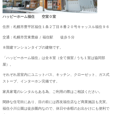
ハッピーホーム福住 空室０室
住所：札幌市豊平区福住１条２丁目８番２０号キャッスル福住９６
交通：札幌市営東豊線 / 福住駅 徒歩５分
８階建マンションタイプの建物です。
「ハッピーホーム福住」は全８室（全て個室 / うち１室は協同部
屋）。
それぞれ居室内にユニットバス、キッチン、クローゼット、ガス式
ストーブ、インターホン完備です。
家具家電のレンタルもある為、ご利用の際はご相談ください。
閑静な住宅街にあり、目の前には西友福住店など商業施設も充実。
福住小川公園は徒歩圏内なので、休日や余暇のお出かけにも便利で